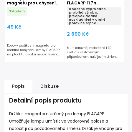
magnetu pro uchycení
FLACARP FL7 s
lampy FLACARP
příposlechem a USB-C
Dočasně vyprodáno -
Skladem
konektorem
probíhá výroba,
předpokládané
naskladnění v druhé
polovině srpna
49 Kč
2 690 Kč
Kovový protikus k magnetu pro
Multibarevné, vodotěsné LED
snadné uchycení lampy FLACARP
světlo s vestavěným
na plachtu bivaku nebo dřevěnou
příposlechem, nabíjecím Li-Ion
konstrukci.
akumulátorem, USB-C a režimem
dlouhé doby svitu.
Popis
Diskuze
Detailní popis produktu
Držák s magnetem určený pro lampy FLACARP.
Umožňuje lampu umístit ve vodorovné poloze a
natočit ji do požadovaného směru. Držák je vhodný pro