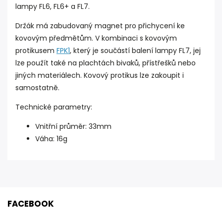
lampy FL6, FL6+ a FL7.
Držák má zabudovaný magnet pro přichycení ke
kovovým předmětům. V kombinaci s kovovým
protikusem
FPK1
, který je součástí balení lampy FL7, jej
lze použít také na plachtách bivaků, přístřešků nebo
jiných materiálech. Kovový protikus lze zakoupit i
samostatně.
Technické parametry:
Vnitřní průměr: 33mm
Váha: 16g
FACEBOOK