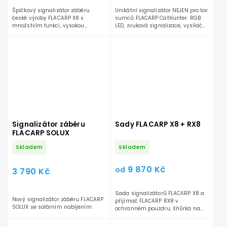
Špičkový signalizátor záběru
Unikátní signalizátor NEJEN pro lov
české výroby FLACARP X8 s
sumců FLACARP CatHunter. RGB
množstvím funkcí, vysokou
LED, zvuková signalizace, vysílač
mechanickou odolností,
příposlechu, široký...
integrovaným dálkovým...
Signalizátor záběru
Sady FLACARP X8 + RX8
FLACARP SOLUX
Skladem
Skladem
9 870 Kč
od
3 790 Kč
Sada signalizátorů FLACARP X8 a
Nový signalizátor záběru FLACARP
přijímač FLACARP RX8 v
SOLUX se solárním nabíjením.
ochranném pouzdru, šňůrka na
krk, sada kvalitních baterií GP
Ultra...