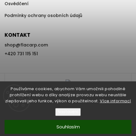
Osvědčení
Podmínky ochrany osobních údajů
KONTAKT
shop
@
flacarp.com
+420 731 115 151
Používáme cookies, abychom Vám umožnili pohodlné
prohlížení webu a díky analýze provozu webu neustále
zlepšovali jeho funkce, výkon a použitelnost.
Více informací
Nastavení
Copyright 2026
www.FLACARP.com
. Všechna práva vyhrazena.
Souhlasím
Vytvořil
Shoptet
| Design
Shoptak.cz