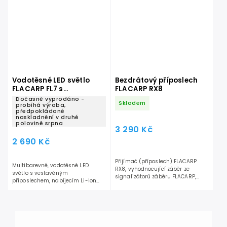
Vodotěsné LED světlo
Bezdrátový příposlech
FLACARP FL7 s
FLACARP RX8
příposlechem a USB-C
Dočasně vyprodáno -
Skladem
konektorem
probíhá výroba,
předpokládané
naskladnění v druhé
polovině srpna
3 290 Kč
2 690 Kč
Přijímač (příposlech) FLACARP
Multibarevné, vodotěsné LED
RX8, vyhodnocující záběr ze
světlo s vestavěným
signalizátorů záběru FLACARP,
příposlechem, nabíjecím Li-Ion
alarmů a čidel FLACARP. Zvuková
akumulátorem, USB-C a režimem
a...
dlouhé doby svitu.