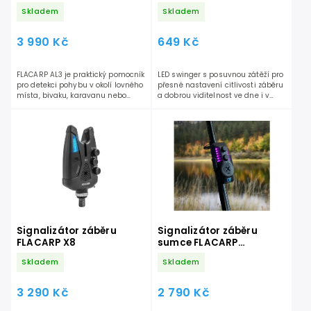
Skladem
Skladem
3 990 Kč
649 Kč
FLACARP AL3 je praktický pomocník
LED swinger s posuvnou zátěží pro
pro detekci pohybu v okolí lovného
přesné nastavení citlivosti záběru
místa, bivaku, karavanu nebo
a dobrou viditelnost ve dne i v
rybářské výbavy. Ve dne i v...
noci.
Signalizátor záběru
Signalizátor záběru
FLACARP X8
sumce FLACARP
CatHunter
Skladem
Skladem
3 290 Kč
2 790 Kč