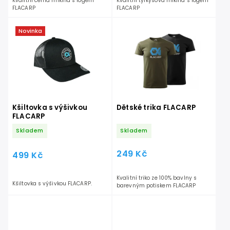
Kvalitní černá mikina s logem
Kvalitní tyrkysová mikina s logem
FLACARP
FLACARP
Novinka
Kšiltovka s výšivkou
Dětské trika FLACARP
FLACARP
Skladem
Skladem
249 Kč
499 Kč
Kvalitní triko ze 100% bavlny s
Kšiltovka s výšivkou FLACARP.
barevným potiskem FLACARP