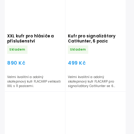
XXL kufr pro hlásiče a
Kufr pro signalizátory
příslušenství
CatHunter, 6 pozic
Skladem
Skladem
890 Kč
499 Kč
Velmi kvalitní a odolný
Velmi kvalitní a odolný
skořepinový kufr FLACARP velikosti
skořepinový kufr FLACARP pro
XXL s 11 pozicemi.
signalizátory CatHunter se 6
pozicemi.