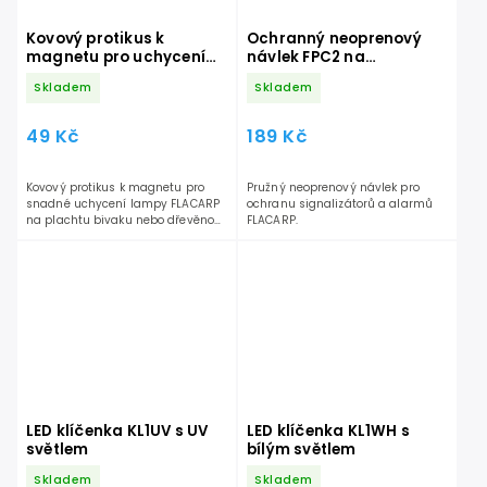
Kovový protikus k
Ochranný neoprenový
magnetu pro uchycení
návlek FPC2 na
lampy FLACARP
signalizátor
Skladem
Skladem
49 Kč
189 Kč
Kovový protikus k magnetu pro
Pružný neoprenový návlek pro
snadné uchycení lampy FLACARP
ochranu signalizátorů a alarmů
na plachtu bivaku nebo dřevěnou
FLACARP.
konstrukci.
LED klíčenka KL1UV s UV
LED klíčenka KL1WH s
světlem
bílým světlem
Skladem
Skladem