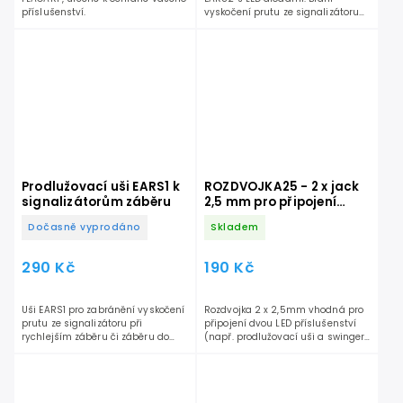
příslušenství.
vyskočení prutu ze signalizátoru
při špatném počasí,
razantnějších...
Prodlužovací uši EARS1 k
ROZDVOJKA25 - 2 x jack
signalizátorům záběru
2,5 mm pro připojení
příslušenství k
Dočasně vyprodáno
Skladem
signalizátorům
290 Kč
190 Kč
Uši EARS1 pro zabránění vyskočení
Rozdvojka 2 x 2,5mm vhodná pro
prutu ze signalizátoru při
připojení dvou LED příslušenství
rychlejším záběru či záběru do
(např. prodlužovací uši a swinger)
strany.
na jeden signalizátor.