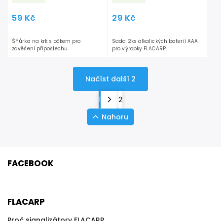
59 Kč
29 Kč
Šňůrka na krk s očkem pro
Sada 2ks alkalických baterií AAA
zavěšení příposlechu.
pro výrobky FLACARP.
Načíst další 2
1
2
Nahoru
FACEBOOK
FLACARP
Proč signalizátory FLACARP