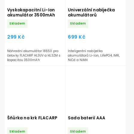
Vyskokapacitní Li-Ion
Univerzální nabíječka
akumulátor 3500mAh
akumulátorů
Skladem
Skladem
299 Kč
699 Kč
Náhradní akumulátor 18650 pro
Inteligentní nabíječka
čelovky FLACARP HL3UV a HL3ZM s
akumulátorů Li-Ion, LiFePO4, IMR,
kapacitou 3500mAh
NiCd a NiMH
Šňůrka na krk FLACARP
Sada baterií AAA
Skladem
Skladem