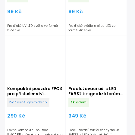
99 Kč
99 Kč
Praktické UV LED světlo ve formě
Praktické světlo s bílou LED ve
klíčenky.
formě klíčenky.
Kompaktní pouzdro FPC3
Prodlužovací uši s LED
pro příslušenství
EARS2 k signalizátorům
FLACARP
záběru
Dočasně vyprodáno
Skladem
290 Kč
349 Kč
Pevné kompaktní pouzdro
Prodlužovací svítící záchytné uši
FLACARP, určené k ochraně vašeho
EARS2 s LED diodami. Brání