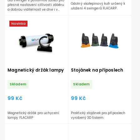
LED swinger s posuvnou zátěží pro
Odolný skořepinový kufr určený k
přesné nastavení citlivosti záběru
uložení 4 swingerů FLACARP.
a dobrou viditelnost ve dne i v
noci.
Novinka
Magnetický držák lampy
Stojánek na příposlech
Skladem
Skladem
99 Kč
99 Kč
Magnetický držák pro uchycení
Praktický stojánek pro příposlech
lampy FLACARP
vyrobený 3D tiskem.