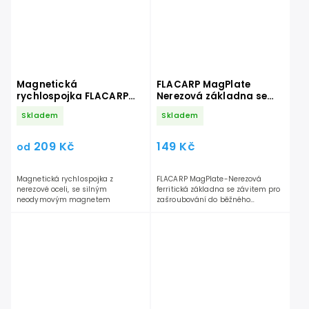
Magnetická
FLACARP MagPlate
rychlospojka FLACARP
Nerezová základna se
MAGS
závitem
Skladem
Skladem
209 Kč
149 Kč
od
Magnetická rychlospojka z
FLACARP MagPlate-Nerezová
nerezové oceli, se silným
ferritická základna se závitem pro
neodymovým magnetem
zašroubování do běžného
rybářského tripodu.