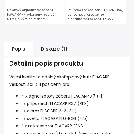
Špičkový signalizátor záběru
Přijímač (příposlech) FLACARP RX7,
FLACARP X7, vybavený revolučním
vyhodnocující záběr ze
ultracitlivým snímačem,
signalizátorů záběru FLACARP,
reagujícím již od cca 1,5mm
alarmů a čidel FLACARP. Zvuková
potahu vlasce...
a...
Popis
Diskuze (1)
Detailní popis produktu
Velmi kvalitní a odolný skořepinový kufr FLACARP
velikosti XXL s 11 pozicemi pro:
4 x signalizátory záběru FLACARP X7 (F1)
1 x příposlech FLACARP RX7 (RFX)
1 x alarm FLACARP AL2 (AL1)
1 x světlo FLACARP FL6-RGB (FL5)
3 x mikrosenzor FLACARP SENS
1 x pozice pro šňůrku na krk (nebo náhradní