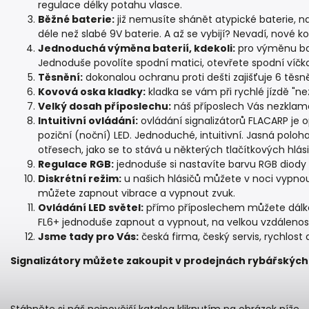
regulace délky potahu vlasce.
Běžné baterie:
již nemusíte shánět atypické baterie, na
déle než slabé 9V baterie. A až se vybijí? Nevadí, nové k
Jednoduchá výměna baterií, kdekoli:
pro výměnu ba
Jednoduše povolíte spodní matici, otevřete spodní víčk
Těsnění:
dokonalou ochranu proti dešti zajišťuje 6 těsně
Kovová oska kladky:
kladka se vám při rychlé jízdě "n
Velký dosah příposlechu:
náš příposlech Vás nezklame
Intuitivní ovládání:
ovládání signalizátorů FLACARP je 
poziční (noční) LED. Jednoduché, intuitivní. Jasná poloh
otřesech, jako se to stává u některých tlačítkových hlási
Regulace RGB:
jednoduše si nastavíte barvu RGB diody a
Diskrétní režim:
u našich hlásičů můžete v noci vypnout
můžete zapnout vibrace a vypnout zvuk.
Ovládání LED světel:
přímo příposlechem můžete dálko
FL6+ jednoduše zapnout a vypnout, na velkou vzdálenost
Jsme tady pro Vás:
česká firma, český servis, rychlost a
Signalizátory můžete zakoupit v prodejnách rybářských