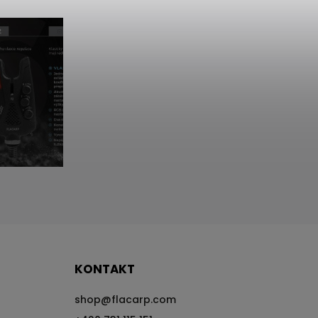
KONTAKT
shop
@
flacarp.com