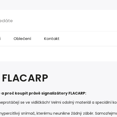
í
Oblečení
Kontakt
 FLACARP
a proč koupit právě signalizátory FLACARP:
neprotáčejí se ve vidličkách! Velmi odolný materiál a speciální k
 hypercitlivý snímač, kterému neunikne žádný záběr. Samozřejmo