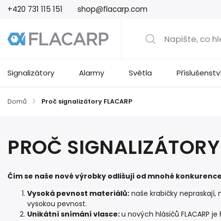
+420 731 115 151
shop@flacarp.com
Signalizátory
Alarmy
Světla
Příslušenstv
Domů
/
Proč signalizátory FLACARP
PROČ SIGNALIZÁTORY
Čím se naše nové výrobky odlišují od mnohé konkurence 
Vysoká pevnost materiálů:
naše krabičky nepraskají, 
vysokou pevnost.
Unikátní snímání vlasce:
u nových hlásičů FLACARP je