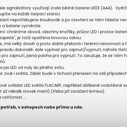
še signalizátory využívají zcela běžné baterie LR03 (AAA). Vydr
oupíte na každé čerpací stanici.
terií nepotřebujete šroubovák a po otevření se Vám hlásiče ne
o a baterie vyměníte.
ní: chráníme obvod, všechny knoflíky, průzor LED i prostor bateri
ezapeče", je totiž opatřena kovovou oskou.
, má velký dosah a proto dobře překoná i terénní nerovnosti a 
opravdu dokonalé: dole vypínač pro zapnutí/vypnutí, nahoře tlač
a pro zapnutí, jasná poloha pro vypnutí. To zaručuje, že se Vám h
čů.
 jas LED od nuly do plného svitu.
 zvuk i světla. Záběr bude v tichosti přenesen na váš příposlech,
vě ovládat LED světla FLACARP, například oblíbené vodotěsné s
 až několik stovek metrů (třeba při zavážení krmiva)
 vstřícnost ...
 potřeb, v eshopech nebo přímo u nás.