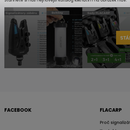
Stáhněte si náš nejnovější katalog kliknutím na obrázek níže.
FACEBOOK
FLACARP
Proč signaliz