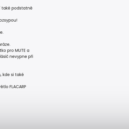
ží také podstatně
rozsypou!
e.
hráze.
ítko pro MUTE a
lásič nevypne při
 kde si také
větlo FLACARP