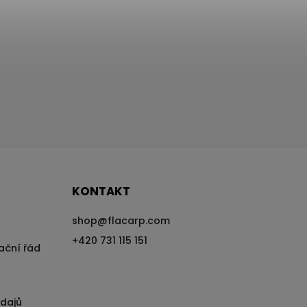
KONTAKT
shop
@
flacarp.com
+420 731 115 151
ační řád
dajů