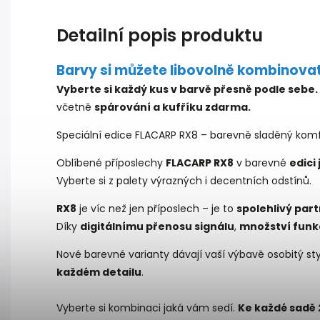
Detailní popis produktu
Barvy si můžete libovolně kombinovat
Vyberte si každý kus v barvě přesně podle sebe.
včetně
spárování a kufříku zdarma.
Speciální edice FLACARP RX8 – barevně sladěný kom
Oblíbené příposlechy
FLACARP RX8
v barevné
edici
Vyberte si z palety výrazných i decentních odstínů.
RX8
je víc než jen příposlech – je to
spolehlivý par
Díky
digitálnímu přenosu signálu
,
množství funk
Nové barevné varianty dávají vaší výbavě osobitý st
každém detailu
.
Vyberte si kombinaci jaká vám sedí.
Ke každé sadě 2