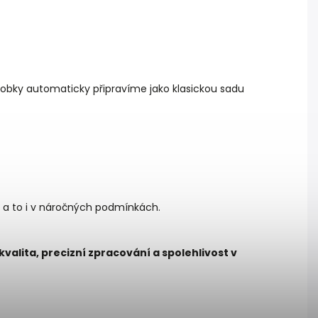
ýrobky automaticky připravíme jako klasickou sadu
, a to i v náročných podmínkách.
kvalita, precizní zpracování a spolehlivost v