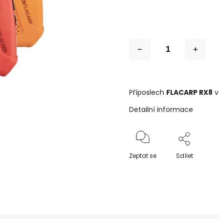
Příposlech
FLACARP RX8
v
Detailní informace
Zeptat se
Sdílet