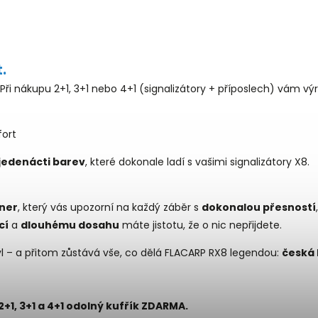
.
Při nákupu 2+1, 3+1 nebo 4+1 (signalizátory + příposlech) vám v
fort
 jedenácti barev
, které dokonale ladí s vašimi signalizátory X8.
tner
, který vás upozorní na každý záběr s
dokonalou přesností
cí
a
dlouhému dosahu
máte jistotu, že o nic nepřijdete.
yl – a přitom zůstává vše, co dělá FLACARP RX8 legendou:
česká 
+1, 3+1 a 4+1 odolný kufřík ZDARMA.