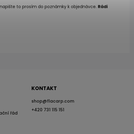
a – napište to prosím do poznámky k objednávce.
Rádi
KONTAKT
shop
@
flacarp.com
+420 731 115 151
ační řád