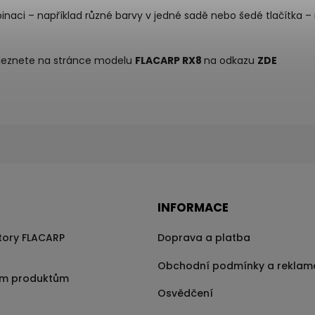
ombinaci – například různé barvy v jedné sadě nebo šedé tlačítk
aleznete na stránce modelu
FLACARP RX8
na odkazu
ZDE
INFORMACE
átory FLACARP
Doprava a platba
Obchodní podmínky a reklam
im produktům
Osvědčení