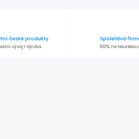
itní české produkty
Spolehlivá firm
astní vývoj i výroba
100% na Heureka.