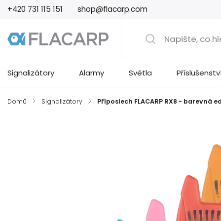
+420 731 115 151
shop@flacarp.com
Signalizátory
Alarmy
Světla
Příslušenstv
Domů
/
Signalizátory
/
Příposlech FLACARP RX8 - barevná ed