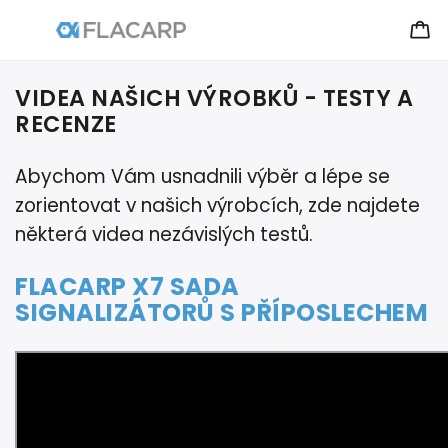
VIDEA NAŠICH VÝROBKŮ - TESTY A
RECENZE
Abychom Vám usnadnili výběr a lépe se
zorientovat v našich výrobcích, zde najdete
některá videa nezávislých testů.
FLACARP X7 SADA
SIGNALIZÁTORŮ S PŘÍPOSLECHEM