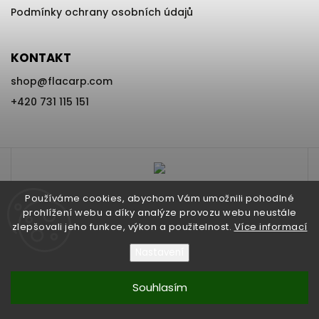
Podmínky ochrany osobních údajů
KONTAKT
shop
@
flacarp.com
+420 731 115 151
Používáme cookies, abychom Vám umožnili pohodlné
prohlížení webu a díky analýze provozu webu neustále
zlepšovali jeho funkce, výkon a použitelnost.
Více informací
Nastavení
Copyright 2026
www.FLACARP.com
. Všechna práva vyhrazena.
Vytvořil
Shoptet
| Design
Shoptak.cz
Souhlasím